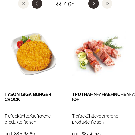
44
/ 98
TYSON GIGA BURGER
TRUTHAHN-/HAEHNCHEN-/
CROCK
IQF
Tiefgekühlte/gefrorene
Tiefgekühlte/gefrorene
produkte fleisch
produkte fleisch
cod. 887562180
cod. 887562140