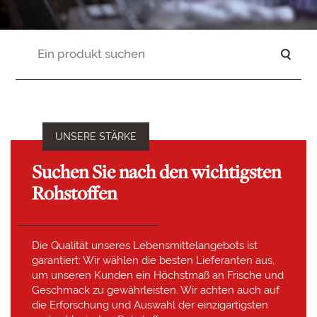
UNSERE STÄRKE
Suchen Sie nach den wichtigsten
Rohstoffen
Die Qualität unseres Lebensmittelangebots ist
garantiert: Wir wählen die besten Lieferanten aus,
um unseren Kunden ein Höchstmaß an Frische und
Geschmack zu gewährleisten. Wir achten auch auf
die Erforschung und Auswahl der einzigartigsten