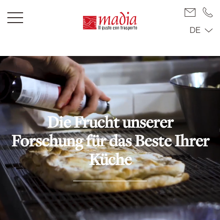
DE
Die Frucht
unserer
Forschung für
das Beste
Ihrer
Küche