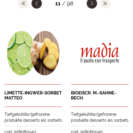
11
/ 98
LIMETTE-INGWER-SORBET
BIOEISCR. M.-SAHNE-
MATTEO
BECH.
Tiefgekühlte/gefrorene
Tiefgekühlte/gefrorene
produkte desserts eis sorbets
produkte desserts eis sorbets
cod. 928080040
cod. 928060040