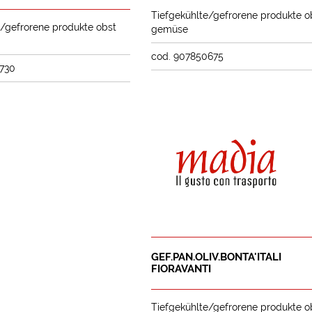
Tiefgekühlte/gefrorene produkte o
e/gefrorene produkte obst
gemüse
cod. 907850675
730
GEF.PAN.OLIV.BONTA'ITALI
FIORAVANTI
Tiefgekühlte/gefrorene produkte o