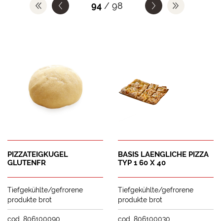
94
/ 98
PIZZATEIGKUGEL
BASIS LAENGLICHE PIZZA
GLUTENFR
TYP 1 60 X 40
Tiefgekühlte/gefrorene
Tiefgekühlte/gefrorene
produkte brot
produkte brot
cod. 806100090
cod. 806100030