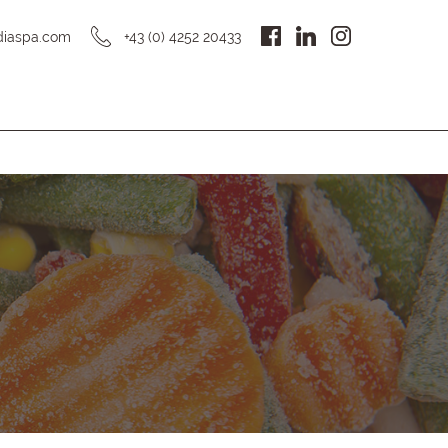
DE
diaspa.com
+43 (0) 4252 20433