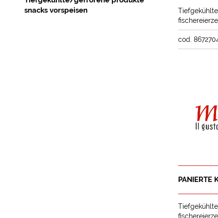
Tiefgekühlte/gefrorene produkte
snacks vorspeisen
Tiefgekühlt
fischereierz
cod. 867270
PANIERTE 
Tiefgekühlt
fischereierz