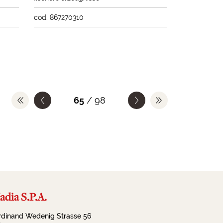
cod. 867270310
65
/ 98
dia S.P.A.
rdinand Wedenig Strasse 56