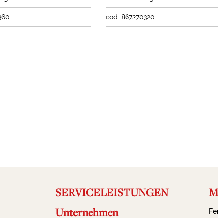
360
cod. 867270320
SERVICELEISTUNGEN
Ma
Unternehmen
Fe