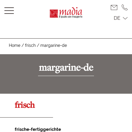
DE
Home
/
frisch
/
margarine-de
margarine-de
frisch
frische-fertiggerichte