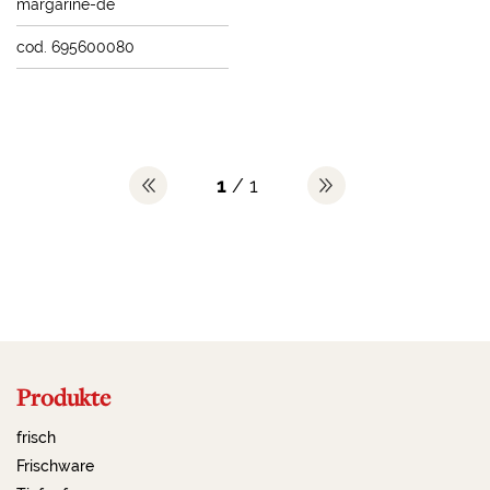
margarine-de
cod. 695600080
1
/ 1
Produkte
frisch
Frischware