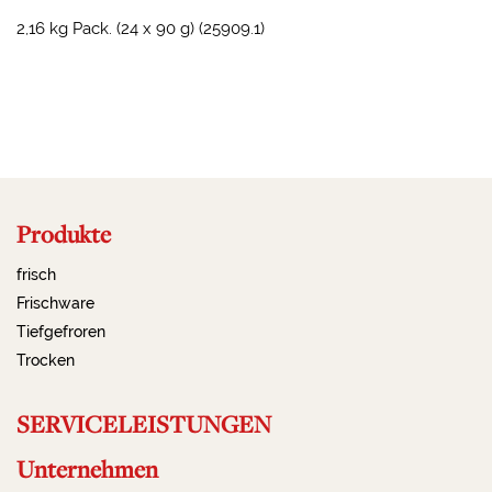
2,16 kg Pack. (24 x 90 g) (25909.1)
2024-05-04 13:00:02
Produkte
frisch
Frischware
Tiefgefroren
Trocken
SERVICELEISTUNGEN
Unternehmen