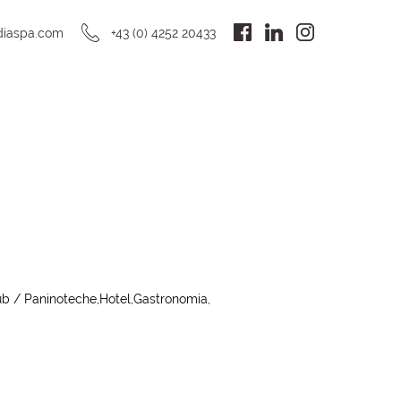
DE
diaspa.com
+43 (0) 4252 20433
b / Paninoteche
Hotel
Gastronomia