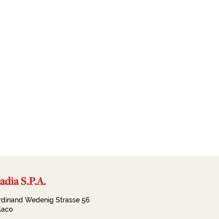
dia S.P.A.
rdinand Wedenig Strasse 56
llaco