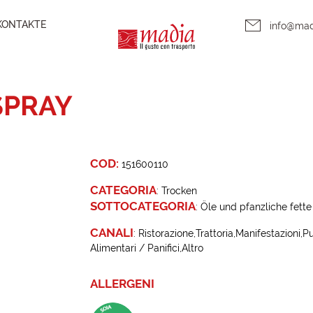
KONTAKTE
info@ma
SPRAY
COD:
151600110
CATEGORIA
:
Trocken
SOTTOCATEGORIA
:
Öle und pfanzliche fette
CANALI
:
Ristorazione
Trattoria
Manifestazioni
Pu
Alimentari / Panifici
Altro
ALLERGENI