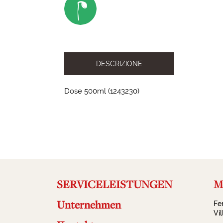
DESCRIZIONE
Dose 500ml (1243230)
2023-09-19 13:58:54
SERVICELEISTUNGEN
Ma
Unternehmen
Fe
Vi