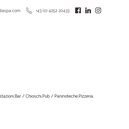
DE
diaspa.com
+43 (0) 4252 20433
stazioni
Bar / Chioschi
Pub / Paninoteche
Pizzeria