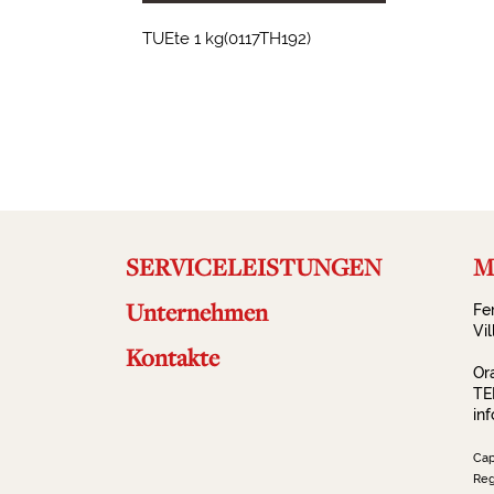
TUEte 1 kg(0117TH192)
2023-09-19 13:58:54
SERVICELEISTUNGEN
Ma
Unternehmen
Fe
Vi
Kontakte
Or
TE
in
Cap
Reg