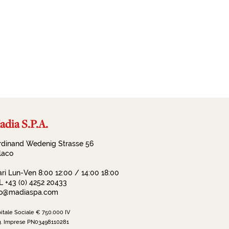
dia S.P.A.
rdinand Wedenig Strasse 56
llaco
ari Lun-Ven 8:00 12:00 / 14:00 18:00
L +43 (0) 4252 20433
fo@madiaspa.com
itale Sociale € 750.000 IV
. Imprese PN03498110281