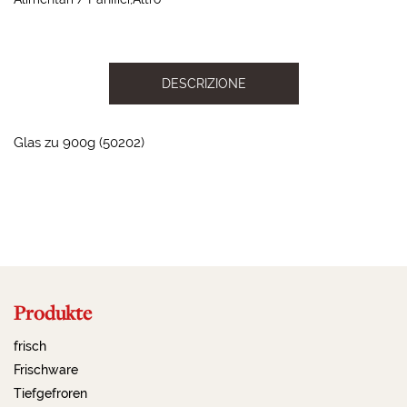
DESCRIZIONE
Glas zu 900g (50202)
2023-09-19 13:58:54
Produkte
frisch
Frischware
Tiefgefroren