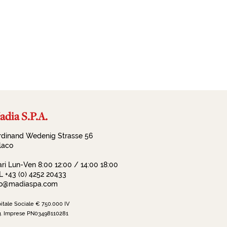
dia S.P.A.
rdinand Wedenig Strasse 56
llaco
ari Lun-Ven 8:00 12:00 / 14:00 18:00
L +43 (0) 4252 20433
fo@madiaspa.com
itale Sociale € 750.000 IV
. Imprese PN03498110281