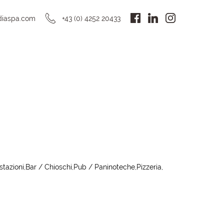
DE
diaspa.com
+43 (0) 4252 20433
stazioni
Bar / Chioschi
Pub / Paninoteche
Pizzeria