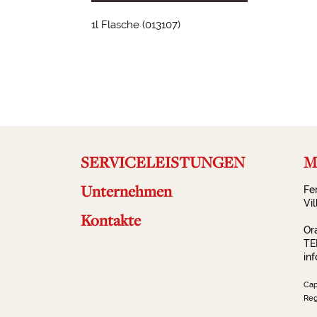
1l Flasche (013107)
2023-09-19 13:58:54
SERVICELEISTUNGEN
Ma
Unternehmen
Fe
Vi
Kontakte
Or
TE
in
Cap
Reg