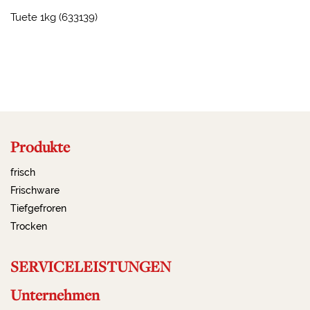
Tuete 1kg (633139)
2023-09-19 13:58:54
Produkte
frisch
Frischware
Tiefgefroren
Trocken
SERVICELEISTUNGEN
Unternehmen