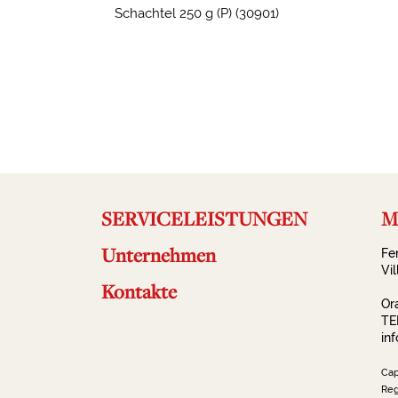
Schachtel 250 g (P) (30901)
2023-10-23 15:02:45
SERVICELEISTUNGEN
Ma
Unternehmen
Fe
Vi
Kontakte
Or
TE
in
Cap
Reg