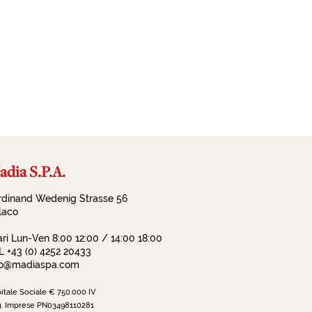
dia S.P.A.
rdinand Wedenig Strasse 56
llaco
ari Lun-Ven 8:00 12:00 / 14:00 18:00
L +43 (0) 4252 20433
fo@madiaspa.com
itale Sociale € 750.000 IV
. Imprese PN03498110281