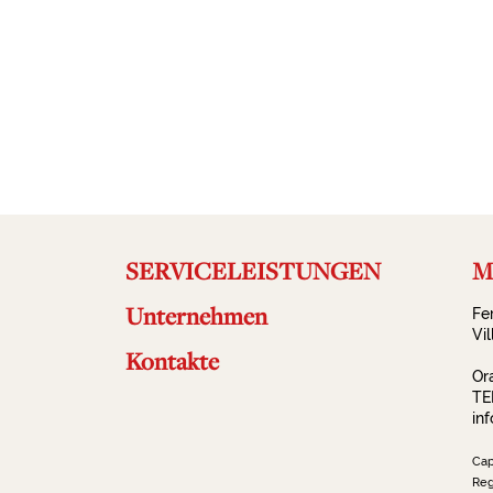
SERVICELEISTUNGEN
Ma
Unternehmen
Fe
Vi
Kontakte
Or
TE
in
Cap
Reg