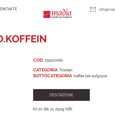
KONTAKTE
info@ma
O.KOFFEIN
COD:
232200060
CATEGORIA
:
Trocken
SOTTOCATEGORIA
:
Kaffee tee aufgüsse
DESCRIZIONE
Kt 20 Stk zu 250g (VB)
2023-09-19 13:58:54