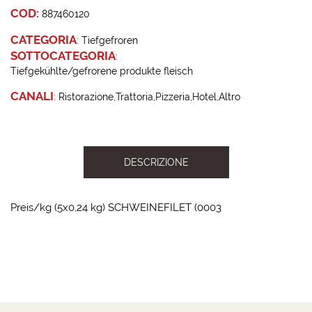
COD:
887460120
CATEGORIA
:
Tiefgefroren
SOTTOCATEGORIA
:
Tiefgekühlte/gefrorene produkte fleisch
CANALI
:
Ristorazione
Trattoria
Pizzeria
Hotel
Altro
DESCRIZIONE
Preis/kg (5x0,24 kg) SCHWEINEFILET (0003
2023-09-19 13:58:54