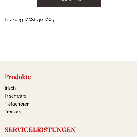
Packung 120Stk je 100g
2023-09-19 13:58:54
Produkte
frisch
Frischware
Tiefgefroren
Trocken
SERVICELEISTUNGEN