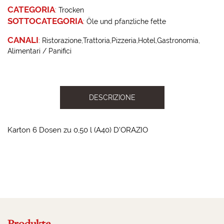
CATEGORIA
:
Trocken
SOTTOCATEGORIA
:
Öle und pfanzliche fette
CANALI
:
Ristorazione
Trattoria
Pizzeria
Hotel
Gastronomia
Alimentari / Panifici
DESCRIZIONE
Karton 6 Dosen zu 0,50 l (A40) D'ORAZIO
2023-09-19 13:58:54
Produkte